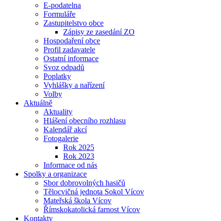
E-podatelna
Formuláře
Zastupitelstvo obce
Zápisy ze zasedání ZO
Hospodaření obce
Profil zadavatele
Ostatní informace
Svoz odpadů
Poplatky
Vyhlášky a nařízení
Volby
Aktuálně
Aktuality
Hlášení obecního rozhlasu
Kalendář akcí
Fotogalerie
Rok 2025
Rok 2023
Informace od nás
Spolky a organizace
Sbor dobrovolných hasičů
Tělocvičná jednota Sokol Vícov
Mateřská škola Vícov
Římskokatolická farnost Vícov
Kontakty