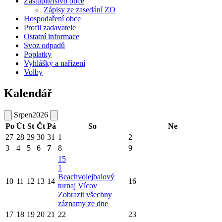
Zastupitelstvo obce
Zápisy ze zasedání ZO
Hospodaření obce
Profil zadavatele
Ostatní informace
Svoz odpadů
Poplatky
Vyhlášky a nařízení
Volby
Kalendář
Srpen
2026
Po
Út
St
Čt
Pá
So
Ne
27
28
29
30
31
1
2
3
4
5
6
7
8
9
15
1
Beachvolejbalový
10
11
12
13
14
16
turnaj Vícov
Zobrazit všechny
záznamy ze dne
17
18
19
20
21
22
23