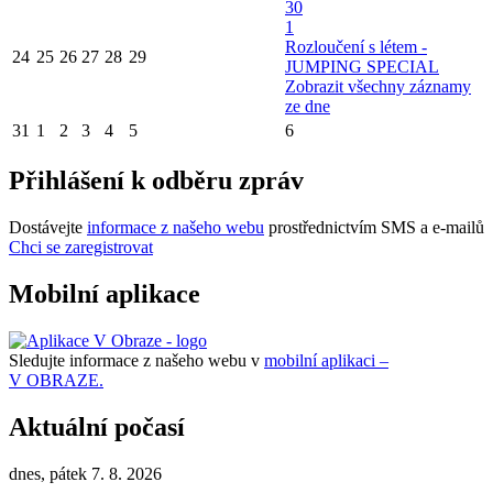
30
1
Rozloučení s létem -
24
25
26
27
28
29
JUMPING SPECIAL
Zobrazit všechny záznamy
ze dne
31
1
2
3
4
5
6
Přihlášení k odběru zpráv
Dostávejte
informace z našeho webu
prostřednictvím SMS a e-mailů
Chci se zaregistrovat
Mobilní aplikace
Sledujte informace z našeho webu v
mobilní aplikaci –
V OBRAZE.
Aktuální počasí
dnes, pátek 7. 8. 2026