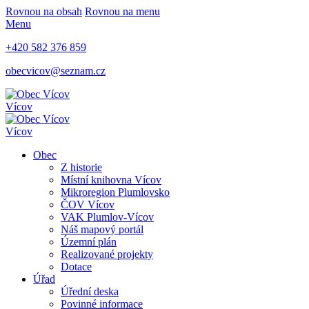
Rovnou na obsah
Rovnou na menu
Menu
+420 582 376 859
obecvicov@seznam.cz
Vícov
Vícov
Obec
Z historie
Místní knihovna Vícov
Mikroregion Plumlovsko
ČOV Vícov
VAK Plumlov-Vícov
Náš mapový portál
Územní plán
Realizované projekty
Dotace
Úřad
Úřední deska
Povinné informace