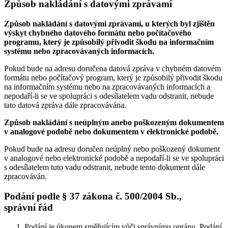
Způsob nakládání s datovými zprávami
Způsob nakládání s datovými zprávami, u kterých byl zjištěn
výskyt chybného datového formátu nebo počítačového
programu, který je způsobilý přivodit škodu na informačním
systému nebo zpracovávaných informacích.
Pokud bude na adresu doručena datová zpráva v chybném datovém
formátu nebo počítačový program, který je způsobilý přivodit škodu
na informačním systému nebo na zpracovávaných informacích a
nepodaří-li se ve spolupráci s odesílatelem vadu odstranit, nebude
tato datová zpráva dále zpracovávána.
Způsob nakládání s neúplným anebo poškozeným dokumentem
v analogové podobě nebo dokumentem v elektronické podobě.
Pokud bude na adresu doručen neúplný nebo poškozený dokument
v analogové nebo elektronické podobě a nepodaří-li se ve spolupráci
s odesílatelem tuto vadu odstranit, nebude tento dokument dále
zpracováván.
Podání podle § 37 zákona č. 500/2004 Sb.,
správní řád
Podání je úkonem směřujícím vůči správnímu orgánu. Podání