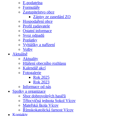
E-podatelna
Formuláře
Zastupitelstvo obce
Zápisy ze zasedání ZO
Hospodaření obce
Profil zadavatele
Ostatní informace
Svoz odpadů
Poplatky
Vyhlášky a nařízení
Volby
Aktuálně
Aktuality
Hlášení obecního rozhlasu
Kalendář akcí
Fotogalerie
Rok 2025
Rok 2023
Informace od nás
Spolky a organizace
Sbor dobrovolných hasičů
Tělocvičná jednota Sokol Vícov
Mateřská škola Vícov
Římskokatolická farnost Vícov
Kontakty