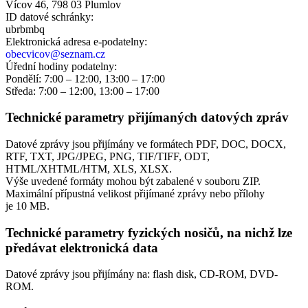
Vícov 46, 798 03 Plumlov
ID datové schránky:
ubrbmbq
Elektronická adresa e‑podatelny:
obecvicov@seznam.cz
Úřední hodiny podatelny:
Pondělí: 7:00 – 12:00, 13:00 – 17:00
Středa: 7:00 – 12:00, 13:00 – 17:00
Technické parametry přijímaných datových zpráv
Datové zprávy jsou přijímány ve formátech
PDF, DOC, DOCX,
RTF, TXT, JPG/JPEG, PNG, TIF/TIFF, ODT,
HTML/XHTML/HTM, XLS, XLSX.
Výše uvedené formáty mohou být zabalené v souboru ZIP.
Maximální přípustná velikost přijímané zprávy nebo přílohy
je
10 MB
.
Technické parametry fyzických nosičů, na nichž lze
předávat elektronická data
Datové zprávy jsou přijímány na:
flash disk, CD-ROM, DVD-
ROM.