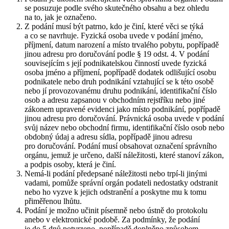
se posuzuje podle svého skutečného obsahu a bez ohledu
na to, jak je označeno.
Z podání musí být patrno, kdo je činí, které věci se týká
a co se navrhuje. Fyzická osoba uvede v podání jméno,
příjmení, datum narození a místo trvalého pobytu, popřípadě
jinou adresu pro doručování podle § 19 odst. 4. V podání
souvisejícím s její podnikatelskou činností uvede fyzická
osoba jméno a příjmení, popřípadě dodatek odlišující osobu
podnikatele nebo druh podnikání vztahující se k této osobě
nebo jí provozovanému druhu podnikání, identifikační číslo
osob a adresu zapsanou v obchodním rejstříku nebo jiné
zákonem upravené evidenci jako místo podnikání, popřípadě
jinou adresu pro doručování. Právnická osoba uvede v podání
svůj název nebo obchodní firmu, identifikační číslo osob nebo
obdobný údaj a adresu sídla, popřípadě jinou adresu
pro doručování. Podání musí obsahovat označení správního
orgánu, jemuž je určeno, další náležitosti, které stanoví zákon,
a podpis osoby, která je činí.
Nemá-li podání předepsané náležitosti nebo trpí-li jinými
vadami, pomůže správní orgán podateli nedostatky odstranit
nebo ho vyzve k jejich odstranění a poskytne mu k tomu
přiměřenou lhůtu.
Podání je možno učinit písemně nebo ústně do protokolu
anebo v elektronické podobě. Za podmínky, že podání
je do 5 dnů potvrzeno, popřípadě doplněno způsobem