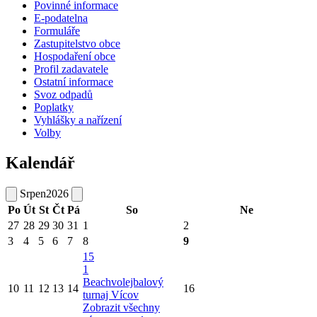
Povinné informace
E-podatelna
Formuláře
Zastupitelstvo obce
Hospodaření obce
Profil zadavatele
Ostatní informace
Svoz odpadů
Poplatky
Vyhlášky a nařízení
Volby
Kalendář
Srpen
2026
Po
Út
St
Čt
Pá
So
Ne
27
28
29
30
31
1
2
3
4
5
6
7
8
9
15
1
Beachvolejbalový
10
11
12
13
14
16
turnaj Vícov
Zobrazit všechny