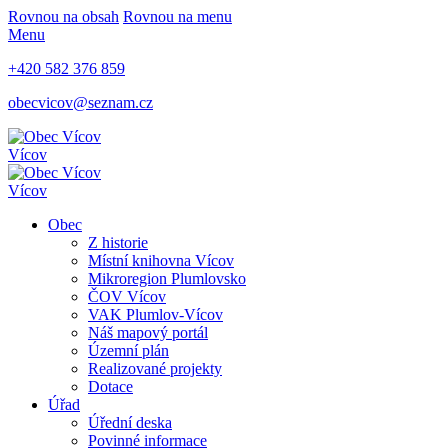
Rovnou na obsah
Rovnou na menu
Menu
+420 582 376 859
obecvicov@seznam.cz
Vícov
Vícov
Obec
Z historie
Místní knihovna Vícov
Mikroregion Plumlovsko
ČOV Vícov
VAK Plumlov-Vícov
Náš mapový portál
Územní plán
Realizované projekty
Dotace
Úřad
Úřední deska
Povinné informace