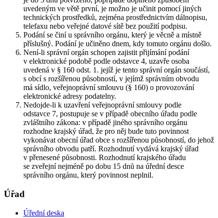
uvedeným ve větě první, je možno je učinit pomocí jiných
technických prostředků, zejména prostřednictvím dálnopisu,
telefaxu nebo veřejné datové sítě bez použití podpisu.
Podání se činí u správního orgánu, který je věcně a místně
příslušný. Podání je učiněno dnem, kdy tomuto orgánu došlo.
Není-li správní orgán schopen zajistit přijímání podání
v elektronické podobě podle odstavce 4, uzavře osoba
uvedená v § 160 odst. 1. jejíž je tento správní orgán součástí,
s obcí s rozšířenou působností, v jejímž správním obvodu
má sídlo, veřejnoprávní smlouvu (§ 160) o provozování
elektronické adresy podatelny.
Nedojde-li k uzavření veřejnoprávní smlouvy podle
odstavce 7, postupuje se v případě obecního úřadu podle
zvláštního zákona: v případě jiného správního orgánu
rozhodne krajský úřad, že pro něj bude tuto povinnost
vykonávat obecní úřad obce s rozšířenou působností, do jehož
správního obvodu patří. Rozhodnutí vydává krajský úřad
v přenesené působnosti. Rozhodnutí krajského úřadu
se zveřejní nejméně po dobu 15 dnů na úřední desce
správního orgánu, který povinnost neplnil.
Úřad
Úřední deska