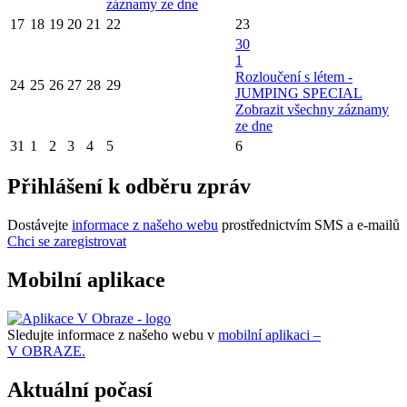
záznamy ze dne
17
18
19
20
21
22
23
30
1
Rozloučení s létem -
24
25
26
27
28
29
JUMPING SPECIAL
Zobrazit všechny záznamy
ze dne
31
1
2
3
4
5
6
Přihlášení k odběru zpráv
Dostávejte
informace z našeho webu
prostřednictvím SMS a e-mailů
Chci se zaregistrovat
Mobilní aplikace
Sledujte informace z našeho webu v
mobilní aplikaci –
V OBRAZE.
Aktuální počasí