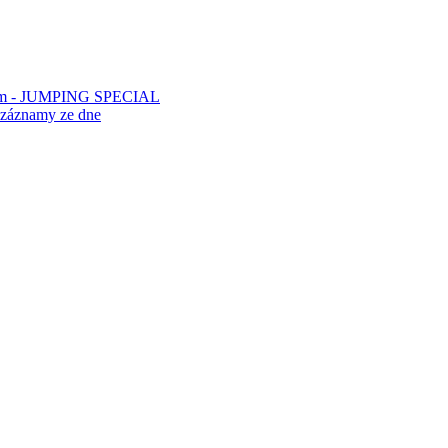
étem - JUMPING SPECIAL
 záznamy ze dne