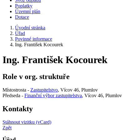
Svoz odpadu
Poplatky
Územní plán
Dotace
Úvodní stránka
Úřad
Povinné informace
Ing. František Kocourek
Ing. František Kocourek
Role v org. struktuře
Místostrosta -
Zastupitelstvo
, Vícov 46, Plumlov
Předseda -
Finanční výbor zastupitelstva
, Vícov 46, Plumlov
Kontakty
Stáhnout vizitku (vCard)
Zpět
Úřad