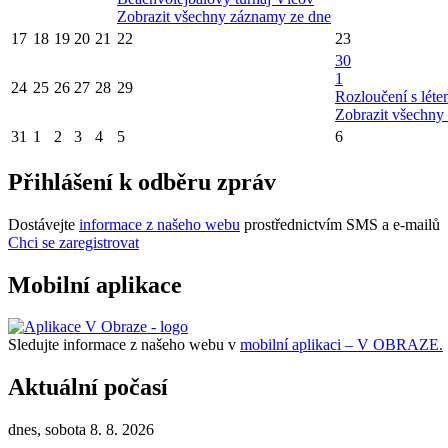
Zobrazit všechny záznamy ze dne
17
18
19
20
21
22
23
30
1
24
25
26
27
28
29
Rozloučení s l
Zobrazit všechny
31
1
2
3
4
5
6
Přihlášení k odběru zpráv
Dostávejte
informace z našeho webu
prostřednictvím SMS a e-mailů
Chci se zaregistrovat
Mobilní aplikace
Sledujte informace z našeho webu v
mobilní aplikaci – V OBRAZE.
Aktuální počasí
dnes, sobota 8. 8. 2026