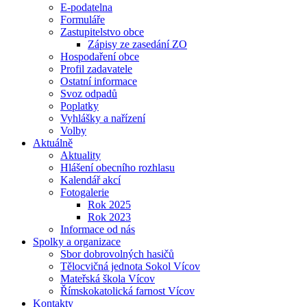
E-podatelna
Formuláře
Zastupitelstvo obce
Zápisy ze zasedání ZO
Hospodaření obce
Profil zadavatele
Ostatní informace
Svoz odpadů
Poplatky
Vyhlášky a nařízení
Volby
Aktuálně
Aktuality
Hlášení obecního rozhlasu
Kalendář akcí
Fotogalerie
Rok 2025
Rok 2023
Informace od nás
Spolky a organizace
Sbor dobrovolných hasičů
Tělocvičná jednota Sokol Vícov
Mateřská škola Vícov
Římskokatolická farnost Vícov
Kontakty