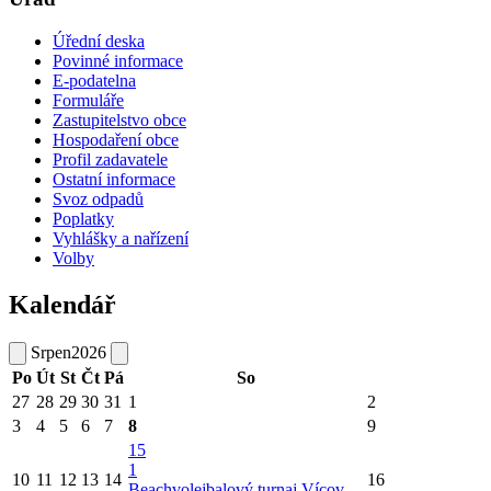
Úřední deska
Povinné informace
E-podatelna
Formuláře
Zastupitelstvo obce
Hospodaření obce
Profil zadavatele
Ostatní informace
Svoz odpadů
Poplatky
Vyhlášky a nařízení
Volby
Kalendář
Srpen
2026
Po
Út
St
Čt
Pá
So
27
28
29
30
31
1
2
3
4
5
6
7
8
9
15
1
10
11
12
13
14
16
Beachvolejbalový turnaj Vícov