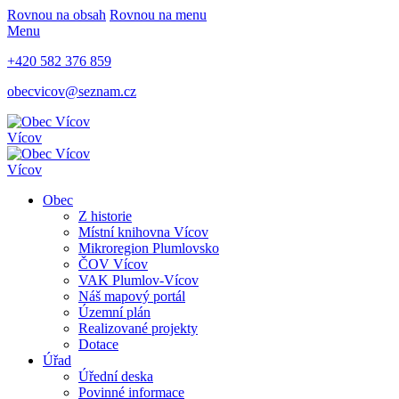
Rovnou na obsah
Rovnou na menu
Menu
+420 582 376 859
obecvicov@seznam.cz
Vícov
Vícov
Obec
Z historie
Místní knihovna Vícov
Mikroregion Plumlovsko
ČOV Vícov
VAK Plumlov-Vícov
Náš mapový portál
Územní plán
Realizované projekty
Dotace
Úřad
Úřední deska
Povinné informace