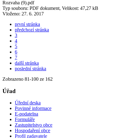
Rozvaha (9).pdf
Typ souboru: PDF dokument, Velikost: 47,27 kB
Vloženo:
27. 6. 2017
první stránka
předchozí stránka
3
4
5
6
7
další stránka
poslední stránka
Zobrazeno
81
-
100
ze 162
Úřad
Úřední deska
Povinné informace
E-podatelna
Formuláře
Zastupitelstvo obce
Hospodaření obce
Profil zadavatele