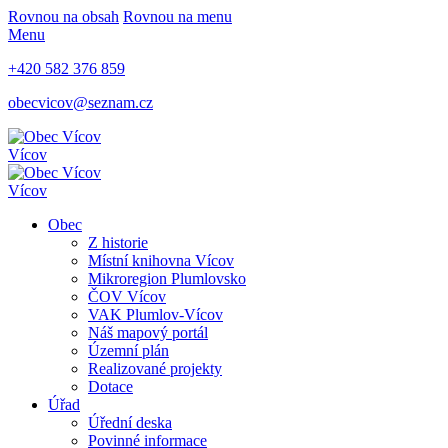
Rovnou na obsah
Rovnou na menu
Menu
+420 582 376 859
obecvicov@seznam.cz
Vícov
Vícov
Obec
Z historie
Místní knihovna Vícov
Mikroregion Plumlovsko
ČOV Vícov
VAK Plumlov-Vícov
Náš mapový portál
Územní plán
Realizované projekty
Dotace
Úřad
Úřední deska
Povinné informace