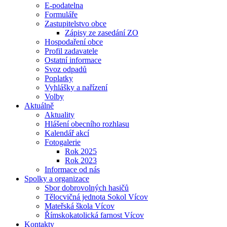
E-podatelna
Formuláře
Zastupitelstvo obce
Zápisy ze zasedání ZO
Hospodaření obce
Profil zadavatele
Ostatní informace
Svoz odpadů
Poplatky
Vyhlášky a nařízení
Volby
Aktuálně
Aktuality
Hlášení obecního rozhlasu
Kalendář akcí
Fotogalerie
Rok 2025
Rok 2023
Informace od nás
Spolky a organizace
Sbor dobrovolných hasičů
Tělocvičná jednota Sokol Vícov
Mateřská škola Vícov
Římskokatolická farnost Vícov
Kontakty