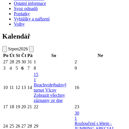
Ostatní informace
Svoz odpadů
Poplatky
Vyhlášky a nařízení
Volby
Kalendář
Srpen
2026
Po
Út
St
Čt
Pá
So
Ne
27
28
29
30
31
1
2
3
4
5
6
7
8
9
15
1
Beachvolejbalový
10
11
12
13
14
16
turnaj Vícov
Zobrazit všechny
záznamy ze dne
17
18
19
20
21
22
23
30
1
Rozloučení s létem -
24
25
26
27
28
29
JUMPING SPECIAL